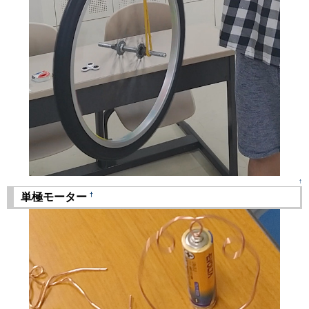
↑
†
単極モーター