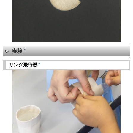
↑
実験
†
↑
†
リング飛行機