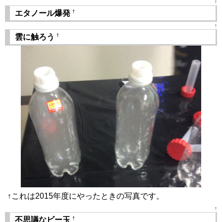
↑
†
エタノール爆発
↑
†
雲に触ろう
↑これは2015年度にやったときの写真です。
↑
†
不思議なビー玉