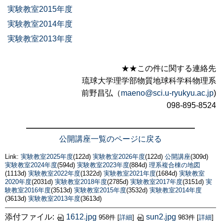
実験教室2015年度
実験教室2014年度
実験教室2013年度
★★この件に関する連絡先
琉球大学理学部物質地球科学科物理系
前野昌弘（
maeno@sci.u-ryukyu.ac.jp
)
098-895-8524
公開講座一覧のページに戻る
Link:
実験教室2025年度
(122d)
実験教室2026年度
(122d)
公開講座
(309d)
実験教室2024年度
(594d)
実験教室2023年度
(884d)
理系複合棟の地図
(1113d)
実験教室2022年度
(1322d)
実験教室2021年度
(1684d)
実験教室
2020年度
(2031d)
実験教室2018年度
(2785d)
実験教室2017年度
(3151d)
実
験教室2016年度
(3513d)
実験教室2015年度
(3532d)
実験教室2014年度
(3613d)
実験教室2013年度
(3613d)
添付ファイル:
1612.jpg
sun2.jpg
958件
[
詳細
]
983件
[
詳細
]