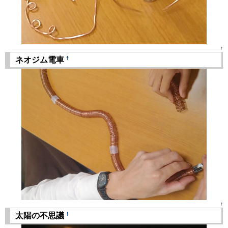
↑
†
ネオジム電車
↑
†
太陽の不思議