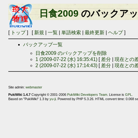
日食2009
のバックアッ
[
トップ
] [
新規
|
一覧
|
単語検索
|
最終更新
|
ヘルプ
]
バックアップ一覧
日食2009 のバックアップを削除
1 (2009-07-22 (水) 16:35:41)
[
差分
|
現在との
2 (2009-07-22 (水) 17:14:43)
[
差分
|
現在との
Site admin:
webmaster
PukiWiki 1.4.7
Copyright © 2001-2006
PukiWiki Developers Team
. License is
GPL
.
Based on "PukiWiki" 1.3 by
yu-ji
. Powered by PHP 5.3.26. HTML convert time: 0.068 s