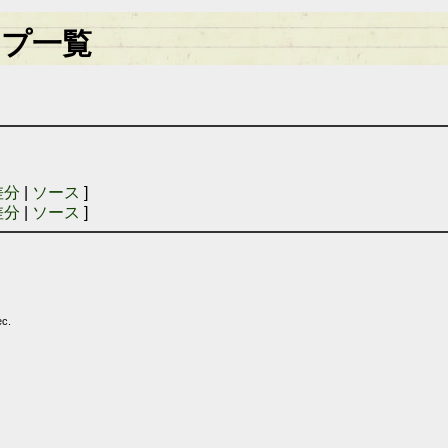
プ一覧
差分
|
ソース
]
差分
|
ソース
]
ec.