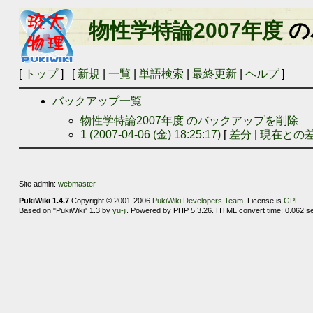
物性学特論2007年度
の
[
トップ
] [
新規
|
一覧
|
単語検索
|
最終更新
|
ヘルプ
]
バックアップ一覧
物性学特論2007年度 のバックアップを削除
1 (2007-04-06 (金) 18:25:17)
[
差分
|
現在との
Site admin:
webmaster
PukiWiki 1.4.7
Copyright © 2001-2006
PukiWiki Developers Team
. License is
GPL
.
Based on "PukiWiki" 1.3 by
yu-ji
. Powered by PHP 5.3.26. HTML convert time: 0.062 s