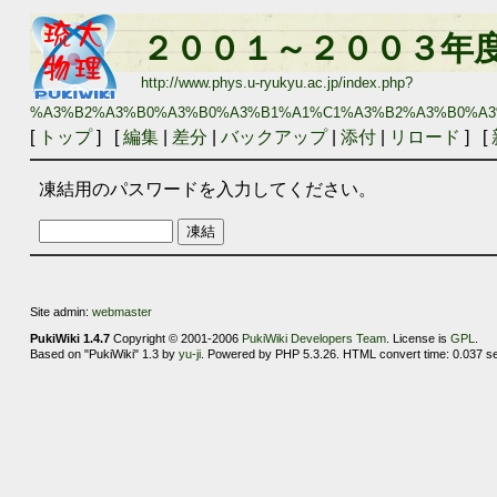
２００１～２００３年
http://www.phys.u-ryukyu.ac.jp/index.php?
%A3%B2%A3%B0%A3%B0%A3%B1%A1%C1%A3%B2%A3%B0%A
[
トップ
] [
編集
|
差分
|
バックアップ
|
添付
|
リロード
] [
凍結用のパスワードを入力してください。
Site admin:
webmaster
PukiWiki 1.4.7
Copyright © 2001-2006
PukiWiki Developers Team
. License is
GPL
.
Based on "PukiWiki" 1.3 by
yu-ji
. Powered by PHP 5.3.26. HTML convert time: 0.037 s