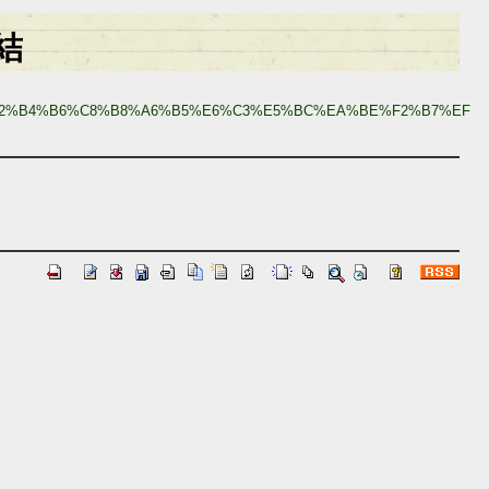
結
2%B4%B6%C8%B8%A6%B5%E6%C3%E5%BC%EA%BE%F2%B7%EF