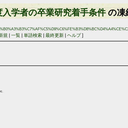
度入学者の卒業研究着手条件
の凍
3%B0%A3%B3%C7%AF%C5%D9%C6%FE%B3%D8%BC%D4%A4%CE%C
新規
|
一覧
|
単語検索
|
最終更新
|
ヘルプ
]
ec.