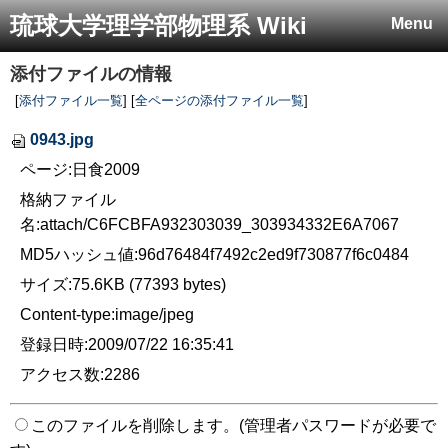
琉球大学理学部物理系 Wiki
Menu
添付ファイルの情報
[
添付ファイル一覧
] [
全ページの添付ファイル一覧
]
0943.jpg
ページ:日食2009
格納ファイル
名:attach/C6FCBFA932303039_303934332E6A7067
MD5ハッシュ値:96d76484f7492c2ed9f730877f6c0484
サイズ:75.6KB (77393 bytes)
Content-type:image/jpeg
登録日時:2009/07/22 16:35:41
アクセス数:2286
このファイルを削除します。(管理者パスワードが必要で