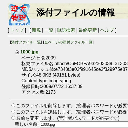
添付ファイルの情報
[
トップ
] [
新規
|
一覧
|
単語検索
|
最終更新
|
ヘルプ
]
[
添付ファイル一覧
] [
全ページの添付ファイル一覧
]
1000.jpg
ページ:日食2009
格納ファイル名:attach/C6FCBFA932303039_31303
MD5ハッシュ値:e7343f3e02f991645ce2f329975e87
サイズ:48.0KB (49151 bytes)
Content-type:image/jpeg
登録日時:2009/07/22 16:37:39
アクセス数:2173
このファイルを削除します。(管理者パスワードが必要
このファイルを凍結します。(管理者パスワードが必要
名前を変更します。(管理者パスワードが必要です)
新しい名前: