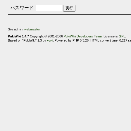
パスワード:
Site admin:
webmaster
PukiWiki 1.4.7
Copyright © 2001-2006
PukiWiki Developers Team
. License is
GPL
.
Based on "PukiWiki" 1.3 by
yu-ji
. Powered by PHP 5.3.26. HTML convert time: 0.217 s