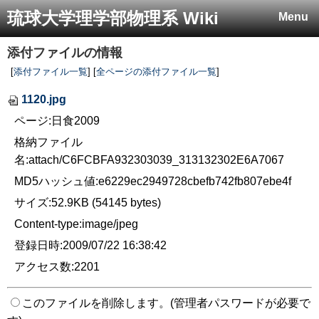
琉球大学理学部物理系 Wiki
Menu
添付ファイルの情報
[
添付ファイル一覧
] [
全ページの添付ファイル一覧
]
1120.jpg
ページ:日食2009
格納ファイル
名:attach/C6FCBFA932303039_313132302E6A7067
MD5ハッシュ値:e6229ec2949728cbefb742fb807ebe4f
サイズ:52.9KB (54145 bytes)
Content-type:image/jpeg
登録日時:2009/07/22 16:38:42
アクセス数:2201
このファイルを削除します。(管理者パスワードが必要で