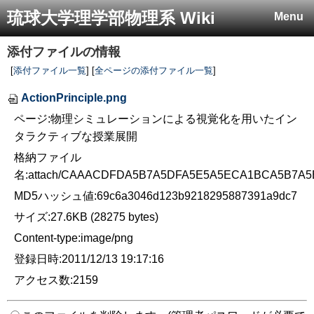
琉球大学理学部物理系 Wiki
Menu
添付ファイルの情報
[
添付ファイル一覧
] [
全ページの添付ファイル一覧
]
ActionPrinciple.png
ページ:物理シミュレーションによる視覚化を用いたイン
タラクティブな授業展開
格納ファイル
名:attach/CAAACDFDA5B7A5DFA5E5A5ECA1BCA5B7A
MD5ハッシュ値:69c6a3046d123b9218295887391a9dc7
サイズ:27.6KB (28275 bytes)
Content-type:image/png
登録日時:2011/12/13 19:17:16
アクセス数:2159