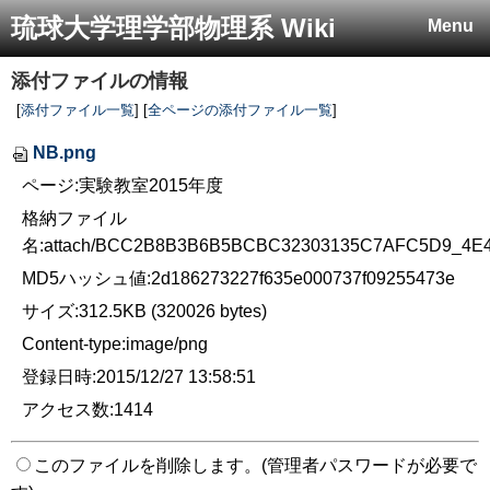
琉球大学理学部物理系 Wiki
Menu
添付ファイルの情報
[
添付ファイル一覧
] [
全ページの添付ファイル一覧
]
NB.png
ページ:実験教室2015年度
格納ファイル
名:attach/BCC2B8B3B6B5BCBC32303135C7AFC5D9_4E
MD5ハッシュ値:2d186273227f635e000737f09255473e
サイズ:312.5KB (320026 bytes)
Content-type:image/png
登録日時:2015/12/27 13:58:51
アクセス数:1414
このファイルを削除します。(管理者パスワードが必要で