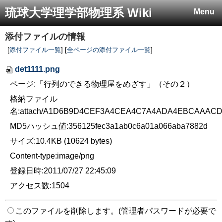
琉球大学理学部物理系 Wiki
Menu
添付ファイルの情報
[
添付ファイル一覧
] [
全ページの添付ファイル一覧
]
det1111.png
ページ:「行列のできる物理屋をめざす」（その２）
格納ファイル
名:attach/A1D6B9D4CEF3A4CEA4C7A4ADA4EBCAAACD
MD5ハッシュ値:356125fec3a1ab0c6a01a066aba7882d
サイズ:10.4KB (10624 bytes)
Content-type:image/png
登録日時:2011/07/27 22:45:09
アクセス数:1504
このファイルを削除します。(管理者パスワードが必要で