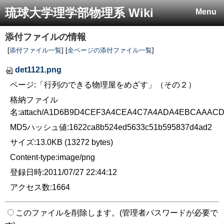
琉球大学理学部物理系 Wiki
Menu
添付ファイルの情報
[
添付ファイル一覧
] [
全ページの添付ファイル一覧
]
det1121.png
ページ:「行列のできる物理屋をめざす」（その２）
格納ファイル
名:attach/A1D6B9D4CEF3A4CEA4C7A4ADA4EBCAAACD
MD5ハッシュ値:1622ca8b524ed5633c51b595837d4ad2
サイズ:13.0KB (13272 bytes)
Content-type:image/png
登録日時:2011/07/27 22:44:12
アクセス数:1664
このファイルを削除します。(管理者パスワードが必要で