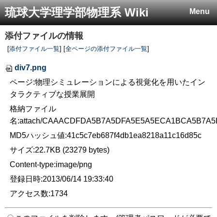
琉球大学理学部物理系 Wiki
Menu
添付ファイルの情報
[
添付ファイル一覧
] [
全ページの添付ファイル一覧
]
div7.png
ページ:物理シミュレーションによる視覚化を用いたイン
タラクティブな授業展開
格納ファイル
名:attach/CAAACDFDA5B7A5DFA5E5A5ECA1BCA5B7A
MD5ハッシュ値:41c5c7eb687f4db1ea8218a11c16d85c
サイズ:22.7KB (23279 bytes)
Content-type:image/png
登録日時:2013/06/14 19:33:40
アクセス数:1734