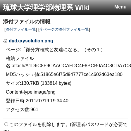
琉球大学理学部物理系 Wiki
Menu
添付ファイルの情報
[
添付ファイル一覧
] [
全ページの添付ファイル一覧
]
dydxxysolution.png
ページ:「微分方程式と友達になる」（その１）
格納ファイル
名:attach/A1D6C8F9CAACCAFDC4F8BCB0A4C8CDA7C3
MD5ハッシュ値:51865e6f75d947777ce1c602d63ea180
サイズ:130.7KB (133814 bytes)
Content-type:image/png
登録日時:2011/07/19 19:34:40
アクセス数:961
このファイルを削除します。(管理者パスワードが必要で