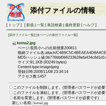
添付ファイルの情報
[
トップ
] [
新規
|
一覧
|
単語検索
|
最終更新
|
ヘルプ
]
[
添付ファイル一覧
] [
全ページの添付ファイル一覧
]
koma2.jpg
ページ:長田小への出前授業200811
格納ファイル名:attach/C4B9C5C4BEAEA4D8A4CEB
MD5ハッシュ値:0b776bbf066233628efa434c8d1d1
サイズ:91.1KB (93249 bytes)
Content-type:image/jpeg
登録日時:2008/11/08 23:34:14
アクセス数:1457
このファイルを削除します。(管理者パスワードが必要
このファイルを凍結します。(管理者パスワードが必要
名前を変更します。(管理者パスワードが必要です)
新しい名前: