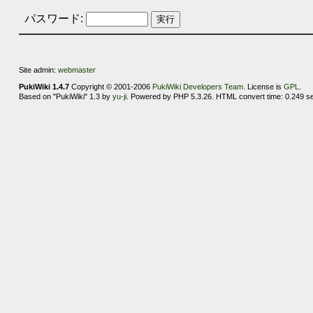
パスワード:
Site admin:
webmaster
PukiWiki 1.4.7
Copyright © 2001-2006
PukiWiki Developers Team
. License is
GPL
.
Based on "PukiWiki" 1.3 by
yu-ji
. Powered by PHP 5.3.26. HTML convert time: 0.249 s