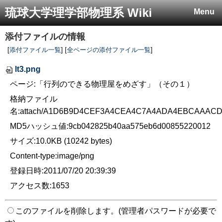
琉球大学理学部物理系 Wiki
Menu
添付ファイルの情報
[
添付ファイル一覧
] [
全ページの添付ファイル一覧
]
lt3.png
ページ:「行列のできる物理屋をめざす」（その１）
格納ファイル
名:attach/A1D6B9D4CEF3A4CEA4C7A4ADA4EBCAAAC
MD5ハッシュ値:9cb042825b40aa575eb6d00855220012
サイズ:10.0KB (10242 bytes)
Content-type:image/png
登録日時:2011/07/20 20:39:39
アクセス数:1653
このファイルを削除します。(管理者パスワードが必要で