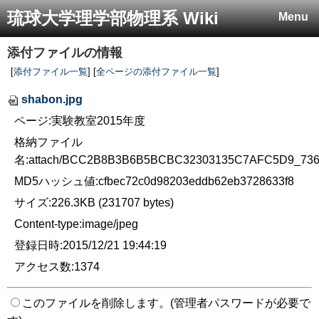
琉球大学理学部物理系 Wiki
Menu
添付ファイルの情報
[
添付ファイル一覧
] [
全ページの添付ファイル一覧
]
shabon.jpg
ページ:実験教室2015年度
格納ファイル
名:attach/BCC2B8B3B6B5BCBC32303135C7AFC5D9_736
MD5ハッシュ値:cfbec72c0d98203eddb62eb3728633f8
サイズ:226.3KB (231707 bytes)
Content-type:image/jpeg
登録日時:2015/12/21 19:44:19
アクセス数:1374
このファイルを削除します。(管理者パスワードが必要で