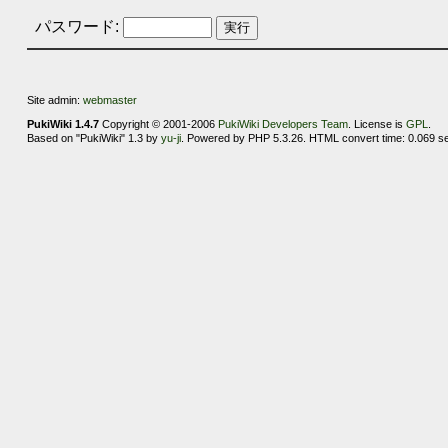
パスワード:
Site admin:
webmaster
PukiWiki 1.4.7
Copyright © 2001-2006
PukiWiki Developers Team
. License is
GPL
.
Based on "PukiWiki" 1.3 by
yu-ji
. Powered by PHP 5.3.26. HTML convert time: 0.069 s