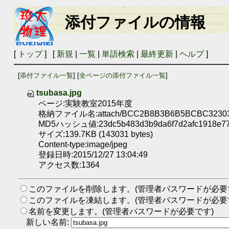
添付ファイルの情報
[
トップ
] [
新規
|
一覧
|
単語検索
|
最終更新
|
ヘルプ
]
[
添付ファイル一覧
] [
全ページの添付ファイル一覧
]
tsubasa.jpg
ページ:実験教室2015年度
格納ファイル名:attach/BCC2B8B3B6B5BCBC323031
MD5ハッシュ値:23dc5b483d3b9da6f7d2afc1918e7
サイズ:139.7KB (143031 bytes)
Content-type:image/jpeg
登録日時:2015/12/27 13:04:49
アクセス数:1364
このファイルを削除します。(管理者パスワードが必要
このファイルを凍結します。(管理者パスワードが必要
名前を変更します。(管理者パスワードが必要です)
新しい名前: