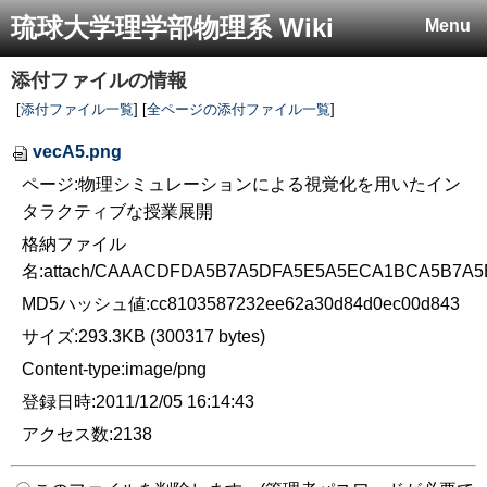
琉球大学理学部物理系 Wiki
Menu
添付ファイルの情報
[
添付ファイル一覧
] [
全ページの添付ファイル一覧
]
vecA5.png
ページ:物理シミュレーションによる視覚化を用いたイン
タラクティブな授業展開
格納ファイル
名:attach/CAAACDFDA5B7A5DFA5E5A5ECA1BCA5B7A
MD5ハッシュ値:cc8103587232ee62a30d84d0ec00d843
サイズ:293.3KB (300317 bytes)
Content-type:image/png
登録日時:2011/12/05 16:14:43
アクセス数:2138