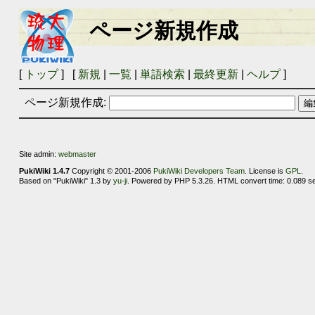
ページ新規作成
[
トップ
] [
新規
|
一覧
|
単語検索
|
最終更新
|
ヘルプ
]
ページ新規作成:
Site admin:
webmaster
PukiWiki 1.4.7
Copyright © 2001-2006
PukiWiki Developers Team
. License is
GPL
.
Based on "PukiWiki" 1.3 by
yu-ji
. Powered by PHP 5.3.26. HTML convert time: 0.089 s