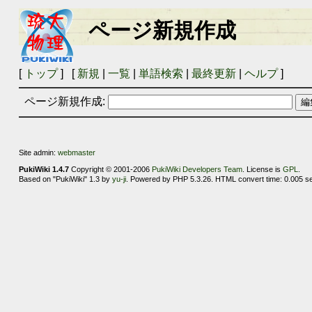
ページ新規作成
[
トップ
] [
新規
|
一覧
|
単語検索
|
最終更新
|
ヘルプ
]
ページ新規作成:
Site admin:
webmaster
PukiWiki 1.4.7
Copyright © 2001-2006
PukiWiki Developers Team
. License is
GPL
.
Based on "PukiWiki" 1.3 by
yu-ji
. Powered by PHP 5.3.26. HTML convert time: 0.005 s