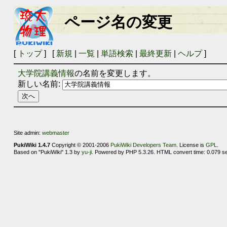
ページ名の変更
[
トップ
] [
新規
|
一覧
|
単語検索
|
最終更新
|
ヘルプ
]
大学院講義情報
の名前を変更します。
新しい名前:
Site admin:
webmaster
PukiWiki 1.4.7
Copyright © 2001-2006
PukiWiki Developers Team
. License is
GPL
.
Based on "PukiWiki" 1.3 by
yu-ji
. Powered by PHP 5.3.26. HTML convert time: 0.079 s