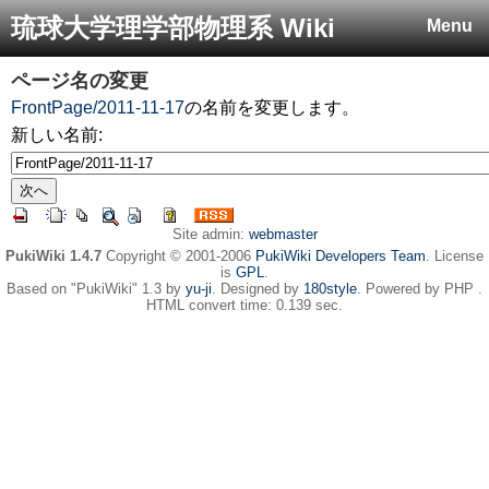
琉球大学理学部物理系 Wiki
Menu
ページ名の変更
FrontPage/2011-11-17
の名前を変更します。
新しい名前:
Site admin:
webmaster
PukiWiki 1.4.7
Copyright © 2001-2006
PukiWiki Developers Team
. License
is
GPL
.
Based on "PukiWiki" 1.3 by
yu-ji
. Designed by
180style
. Powered by PHP .
HTML convert time: 0.139 sec.