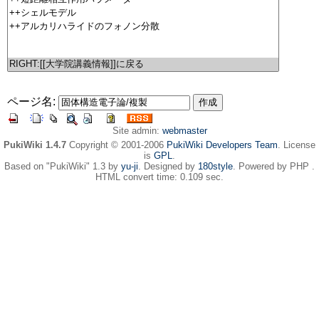
ページ名:
Site admin:
webmaster
PukiWiki 1.4.7
Copyright © 2001-2006
PukiWiki Developers Team
. License
is
GPL
.
Based on "PukiWiki" 1.3 by
yu-ji
. Designed by
180style
. Powered by PHP .
HTML convert time: 0.109 sec.