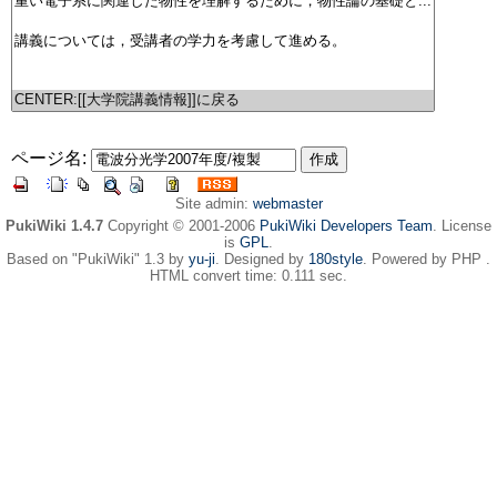
ページ名:
Site admin:
webmaster
PukiWiki 1.4.7
Copyright © 2001-2006
PukiWiki Developers Team
. License
is
GPL
.
Based on "PukiWiki" 1.3 by
yu-ji
. Designed by
180style
. Powered by PHP .
HTML convert time: 0.111 sec.