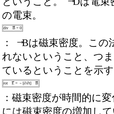
ということ。
Dは電束
の電束。
→
div
B = 0
→
：
Bは磁束密度。この
れないということ、つま
ているということを示す
→
→
rot
E = －[∂/∂t]
B
：磁束密度が時間的に変
には磁束密度の増加して