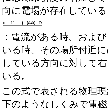
向に電場が存在している
→
→
→
rot
H =
j + [∂/∂t]
D
：電流がある時、および
いる時、その場所付近に
している方向に対して右
いる。
この式で表される物理現
下のようなしくみで電磁