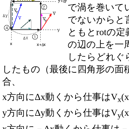
で渦を巻いてい
でないからと
ともとrotの
の辺の上を一
したらどれぐ
したもの（最後に四角形の面積
合、
x方向に∆x動くから仕事はV
(
x
y方向に∆y動くから仕事はV
(
y
x方向に－∆x動くから仕事は－