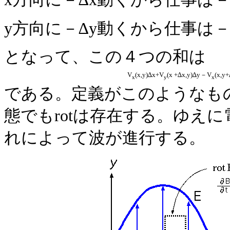
y方向に－∆y動くから仕事は－
となって、この４つの和は
V
(x,y)∆x+V
(x +∆x,y)∆y－V
(x,y
x
y
x
である。定義がこのようなも
態でもrotは存在する。ゆえ
れによって波が進行する。