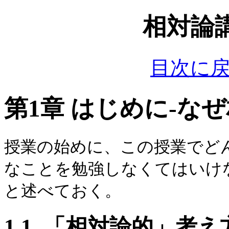
相対論
目次に
第1章
はじめに-な
授業の始めに、この授業でど
なことを勉強しなくてはいけ
と述べておく。
1.1
「相対論的」考え