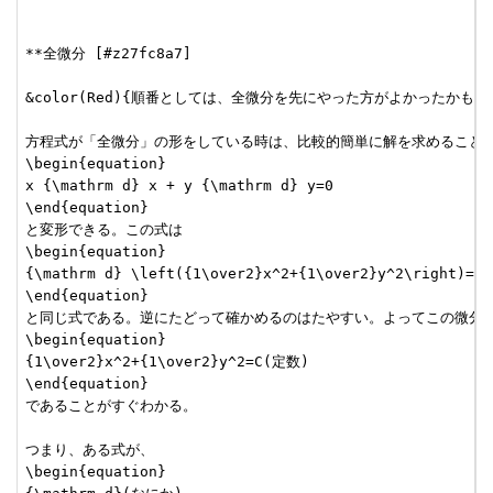
**全微分 [#z27fc8a7]

&color(Red){順番としては、全微分を先にやった方がよかったかもしれ
方程式が「全微分」の形をしている時は、比較的簡単に解を求めることができる。たと
\begin{equation}

x {\mathrm d} x + y {\mathrm d} y=0

\end{equation}

と変形できる。この式は

\begin{equation}

{\mathrm d} \left({1\over2}x^2+{1\over2}y^2\right)=0

\end{equation}

と同じ式である。逆にたどって確かめるのはたやすい。よってこの微分方
\begin{equation}

{1\over2}x^2+{1\over2}y^2=C(定数)

\end{equation}

であることがすぐわかる。

つまり、ある式が、

\begin{equation}
