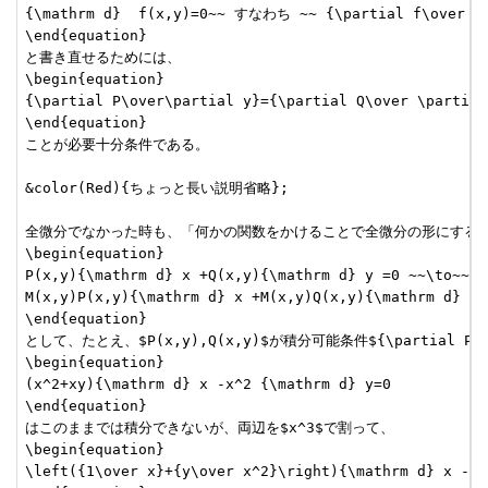
{\mathrm d}  f(x,y)=0~~ すなわち ~~ {\partial f\over \pa
\end{equation}

と書き直せるためには、

\begin{equation}

{\partial P\over\partial y}={\partial Q\over \partial 
\end{equation}

ことが必要十分条件である。

&color(Red){ちょっと長い説明省略};

全微分でなかった時も、「何かの関数をかけることで全微分の形にする」
\begin{equation}

P(x,y){\mathrm d} x +Q(x,y){\mathrm d} y =0 ~~\to~~

M(x,y)P(x,y){\mathrm d} x +M(x,y)Q(x,y){\mathrm d} y =
\end{equation}

として、たとえ、$P(x,y),Q(x,y)$が積分可能条件${\partial P\ov
\begin{equation}

(x^2+xy){\mathrm d} x -x^2 {\mathrm d} y=0

\end{equation}

はこのままでは積分できないが、両辺を$x^3$で割って、

\begin{equation}

\left({1\over x}+{y\over x^2}\right){\mathrm d} x -{1