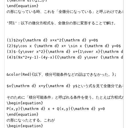
{\mathrm d}(なにか) 

\end{equation}

の形になっている時、これを「全微分になっている」と呼ぶわけである。${\m
'問1'：以下の微分方程式を、全微分の形に変形することで解け。

(1)$2xy{\mathrm d} x+x^2{\mathrm d} y=0$

(2)$y\cos x {\mathrm d} x+ \sin x {\mathrm d} y=0$

(3)$-{y\over x^2}{\mathrm d} x+{1\over x}{\mathrm d} y
(4)$(9x^2+y-1)-(4y-x){{\mathrm d} y\over {\mathrm d} x
&color(Red){以下、積分可能条件などの話はできなかった。};

$x{\mathrm d} x+y{\mathrm d} y$という式を見
そのために「積分可能条件」と呼ばれる条件を使う。たとえば方程式が

\begin{equation}

P(x,y){\mathrm d} x + Q(x,y){\mathrm d} y=0

\end{equation}

の形になったとする。これが

\begin{equation}
