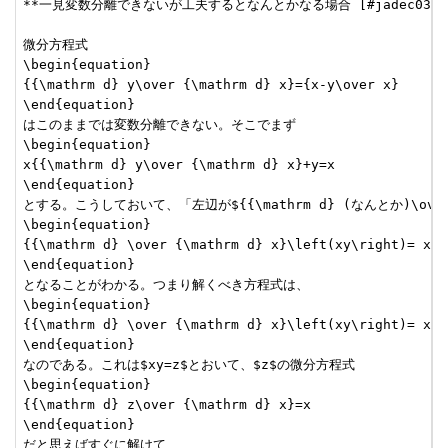
**一見変数分離できないが工夫するとなんとかなる場合 [#jadec032]

微分方程式

\begin{equation}

{{\mathrm d} y\over {\mathrm d} x}={x-y\over x}

\end{equation}

はこのままでは変数分離できない。そこでまず

\begin{equation}

x{{\mathrm d} y\over {\mathrm d} x}+y=x

\end{equation}

とする。こうしておいて、「左辺が${{\mathrm d} (なんとか)\ove
\begin{equation}

{{\mathrm d} \over {\mathrm d} x}\left(xy\right)= x{{
\end{equation}

となることがわかる。つまり解くべき方程式は、

\begin{equation}

{{\mathrm d} \over {\mathrm d} x}\left(xy\right)= x

\end{equation}

なのである。これは$xy=z$とおいて、$z$の微分方程式

\begin{equation}

{{\mathrm d} z\over {\mathrm d} x}=x

\end{equation}

だと思えばすぐに解けて、
