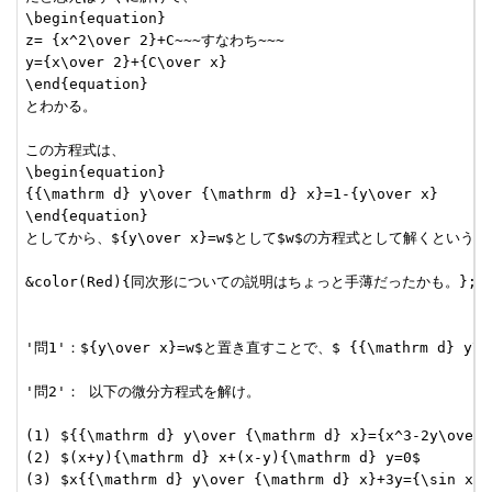
\begin{equation}

z= {x^2\over 2}+C~~~すなわち~~~

y={x\over 2}+{C\over x}

\end{equation}

とわかる。

この方程式は、

\begin{equation}

{{\mathrm d} y\over {\mathrm d} x}=1-{y\over x}

\end{equation}

としてから、${y\over x}=w$として$w$の方程式として解くという
&color(Red){同次形についての説明はちょっと手薄だったかも。};

'問1'：${y\over x}=w$と置き直すことで、$ {{\mathrm d} y\ove
'問2'： 以下の微分方程式を解け。

(1) ${{\mathrm d} y\over {\mathrm d} x}={x^3-2y\over x
(2) $(x+y){\mathrm d} x+(x-y){\mathrm d} y=0$

(3) $x{{\mathrm d} y\over {\mathrm d} x}+3y={\sin x\ov