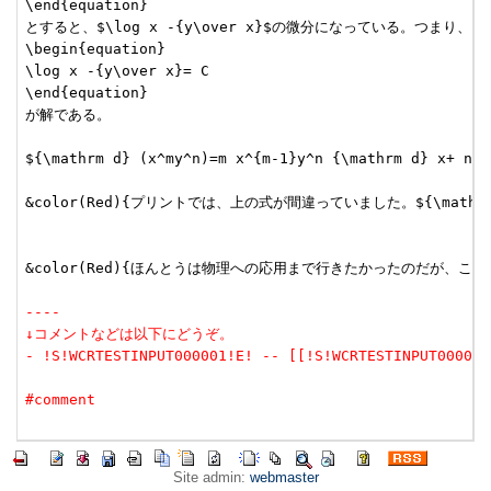
\end{equation}

とすると、$\log x -{y\over x}$の微分になっている。つまり、

\begin{equation}

\log x -{y\over x}= C

\end{equation}

が解である。

${\mathrm d} (x^my^n)=m x^{m-1}y^n {\mathrm 
&color(Red){プリントでは、上の式が間違っていました。${\mathrm
&color(Red){ほんとうは物理への応用まで行きたかったのだが、ここで
----
↓コメントなどは以下にどうぞ。
- !S!WCRTESTINPUT000001!E! -- [[!S!WCRTESTINPUT00000
#comment
Site admin:
webmaster