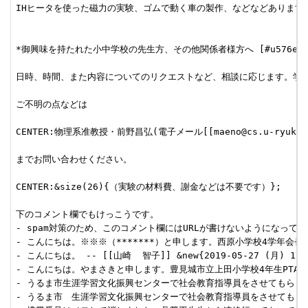
IHヒータを使った磁力の実験、ゴムで動く車の製作、などなどあります
*御興味を持たれた小中学校の先生方、その他関係者様方へ [#u576edb9
日時、時間、また内容についてのリクエストなど、相談に応じます。学校
ご不明の点などは

CENTER:物理系准教授・前野昌弘(電子メール[[maeno@cs.u-ryukyu.ac.
までお問い合わせください。

CENTER:&size(26){（実験の材料費、謝金などは不要です）};

下のコメント欄でもけっこうです。

- spam対策のため、このコメント欄にはURLが書けないようになってま
- こんにちは。※※※（*******）と申します。西原小学校4学年会長して
- こんにちは。 -- [[山崎  智子]] &new{2019-05-27 (月) 17:1
- こんにちは。やまさきと申します。豊見城市立上田小学校4年生PTA役員をし
- うるま市生涯学習文化振興センターで社会教育指導員をさせてもらっています。 -
- うるま市　生涯学習文化振興センターで社会教育指導員をさせてもらっていま