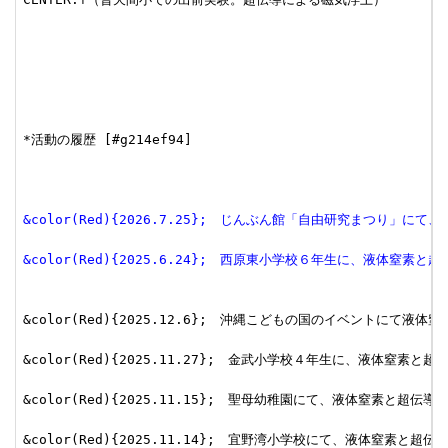
*活動の履歴 [#g214ef94]

&color(Red){2026.7.25};　じんぶん館「自由研究まつり」
&color(Red){2025.6.24};　西原東小学校６年生に、液体窒素
&color(Red){2025.12.6};　沖縄こどもの国のイベントにて液
&color(Red){2025.11.27};　金武小学校４年生に、液体窒素と
&color(Red){2025.11.15};　聖母幼稚園にて、液体窒素と超伝
&color(Red){2025.11.14};　宜野湾小学校にて、液体窒素