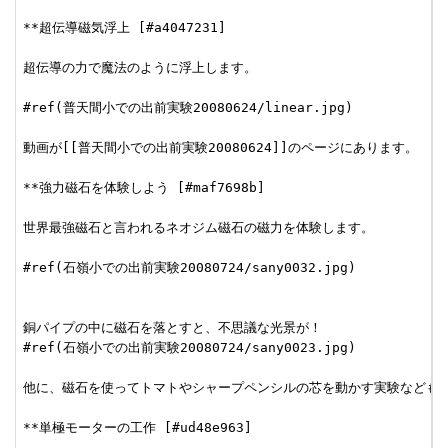
**超伝導磁気浮上 [#a4047231]

超伝導の力で魔法のように浮上します。

#ref(普天間小での出前実験20080624/linear.jpg)

動画が[[普天間小での出前実験20080624]]のページにあります。

**強力磁石を体験しよう [#maf7698b]

世界最強磁石と言われるネオジム磁石の磁力を体験します。

#ref(石嶺小での出前実験20080724/sany0032.jpg)

銅パイプの中に磁石を落とすと、不思議な光景が！

#ref(石嶺小での出前実験20080724/sany0023.jpg)

他に、磁石を使ってトマトやシャープペンシルの芯を動かす実験などもあ
**単極モーターの工作 [#ud48e963]
