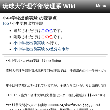
琉球大学理学部物理系 Wiki
Menu
小中学校出前実験
の変更点
Top
/ 小中学校出前実験
追加された行は
この色
です。
削除された行は
この色
です。
小中学校出前実験
へ行く。
小中学校出前実験 の差分を削除
*小中学校への出前実験 [#pc5fbd68]

琉球大学理学部物質地球科学科物理系では、沖縄県内の小中学校への出前
昨今は科学離れが叫ばれていますが、子供たちにいろいろと面白い実験
RIGHT:（協力：琉球大学研究基盤センター極低温施設）[[→webサイト>http:/
#ref(普天間小での出前実験20080624/dscf0592.jpg,,80%)

CENTER:↑（普天間小での出前実験。超伝導による磁気浮上）
