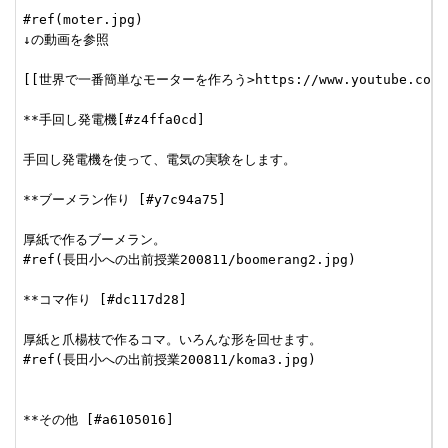
#ref(moter.jpg)

↓の動画を参照

[[世界で一番簡単なモーターを作ろう>https://www.youtube.com/wat
**手回し発電機[#z4ffa0cd]

手回し発電機を使って、電気の実験をします。

**ブーメラン作り [#y7c94a75]

厚紙で作るブーメラン。

#ref(長田小への出前授業200811/boomerang2.jpg)

**コマ作り [#dc117d28]

厚紙と爪楊枝で作るコマ。いろんな形を回せます。

#ref(長田小への出前授業200811/koma3.jpg)

**その他 [#a6105016]
