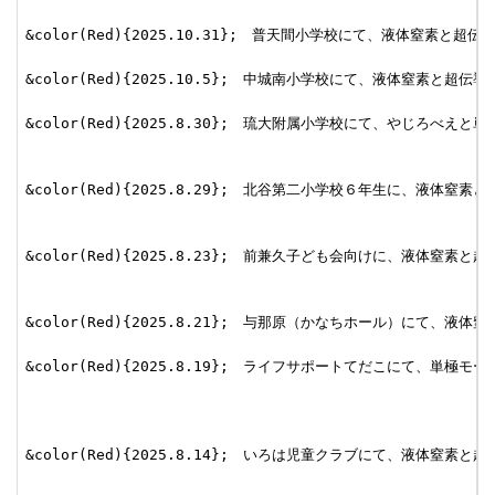
&color(Red){2025.10.31};　普天間小学校にて、液体窒素
&color(Red){2025.10.5};　中城南小学校にて、液体窒素と
&color(Red){2025.8.30};　琉大附属小学校にて、やじろべえ
&color(Red){2025.8.29};　北谷第二小学校６年生に、液体窒素
&color(Red){2025.8.23};　前兼久子ども会向けに、液体窒
&color(Red){2025.8.21};　与那原（かなちホール）にて
&color(Red){2025.8.19};　ライフサポートてだこにて、単極モ
&color(Red){2025.8.14};　いろは児童クラブにて、液体窒