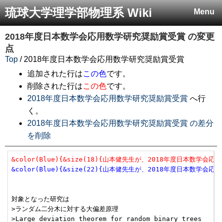
琉球大学理学部物理系 Wiki
Menu
2018年度日本数学会応用数学研究奨励賞受賞
の変更
点
Top
/ 2018年度日本数学会応用数学研究奨励賞受賞
追加された行は
この色
です。
削除された行は
この色
です。
2018年度日本数学会応用数学研究奨励賞受賞
へ行
く。
2018年度日本数学会応用数学研究奨励賞受賞 の差分
を削除
&color(Blue){&size(18){山本健先生が、2018年度日本数学
&color(Blue){&size(22){山本健先生が、2018年度日本数学
対象となった研究は

>ランダム二分木に対する大偏差原理

>Large deviation theorem for random binary trees
