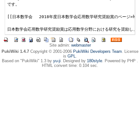
です。

[[日本数学会　 2018年度日本数学会応用数学研究奨励賞のページ>https://ma
Site admin:
webmaster
PukiWiki 1.4.7
Copyright © 2001-2006
PukiWiki Developers Team
. License
is
GPL
.
Based on "PukiWiki" 1.3 by
yu-ji
. Designed by
180style
. Powered by PHP .
HTML convert time: 0.104 sec.