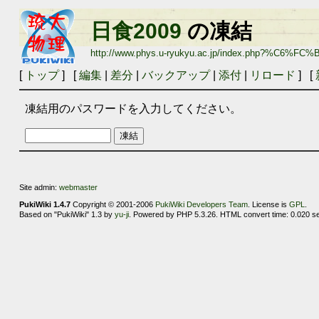
日食2009
の凍結
http://www.phys.u-ryukyu.ac.jp/index.php?%C6%FC
[
トップ
] [
編集
|
差分
|
バックアップ
|
添付
|
リロード
] [
凍結用のパスワードを入力してください。
Site admin:
webmaster
PukiWiki 1.4.7
Copyright © 2001-2006
PukiWiki Developers Team
. License is
GPL
.
Based on "PukiWiki" 1.3 by
yu-ji
. Powered by PHP 5.3.26. HTML convert time: 0.020 s