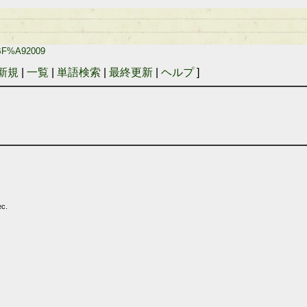
%BF%A92009
新規
|
一覧
|
単語検索
|
最終更新
|
ヘルプ
]
ec.