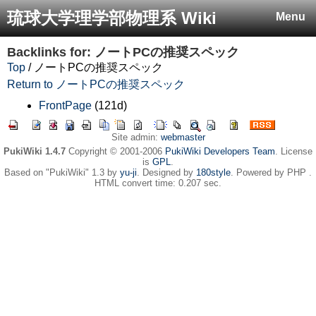
琉球大学理学部物理系 Wiki
Menu
Backlinks for: ノートPCの推奨スペック
Top
/ ノートPCの推奨スペック
Return to ノートPCの推奨スペック
FrontPage
(121d)
Site admin:
webmaster
PukiWiki 1.4.7
Copyright © 2001-2006
PukiWiki Developers Team
. License
is
GPL
.
Based on "PukiWiki" 1.3 by
yu-ji
. Designed by
180style
. Powered by PHP .
HTML convert time: 0.207 sec.