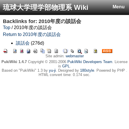
琉球大学理学部物理系 Wiki
Menu
Backlinks for: 2010年度の談話会
Top
/ 2010年度の談話会
Return to 2010年度の談話会
談話会
(276d)
Site admin:
webmaster
PukiWiki 1.4.7
Copyright © 2001-2006
PukiWiki Developers Team
. License
is
GPL
.
Based on "PukiWiki" 1.3 by
yu-ji
. Designed by
180style
. Powered by PHP .
HTML convert time: 0.174 sec.