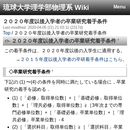
琉球大学理学部物理系 Wiki
Menu
２０２０年度以後入学者の卒業研究着手条件
Last-modified: 2020-04-05 (日) 21:03:11 (2317d)
Top
/ ２０２０年度以後入学者の卒業研究着手条件
２０２０年度以後入学者の卒業研究着手条件
†
この着手条件は、２０２０年度以後の入学生に適用する。
→
２０１５年度以後入学者の卒研着手条件はこちら。
↑
†
◇卒業研究着手条件
下記の (1) 〜(4) の条件を同時に満たしている場合に，卒業
研究の着手を認める．
(1)［「必修」取得単位数］+［「基礎必修」取得単位
数］+［「理共必修」取得単位数］≧［3年次までの専
門必修単位数］+［「基礎必修」卒業単位数］+［「理
共必修」卒業単位数］- 4
(2)［「選択科目」取得単位数］≧［「選択科目」卒業