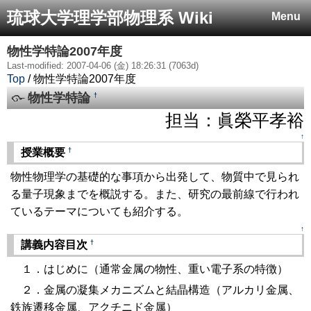
琉球大学理学部物理系 Wiki
Menu
物性学特論2007年度
Last-modified: 2007-04-06 (金) 18:26:31 (7063d)
Top
/ 物性学特論2007年度
物性学特論
†
担当：眞榮平孝裕
↑
†
授業概要
物性物理学の基礎的な事項から出発して、物質中で見られ
る量子現象までを概説する。また、研究の最前線で行われ
ているテーマについても紹介する。
↑
†
講義内容目次
１．はじめに（通常金属の物性、重い電子系の特徴）
２．金属の凝集メカニズムと結晶構造（アルカリ金属、
鉄族遷移金属、アクチニド金属）