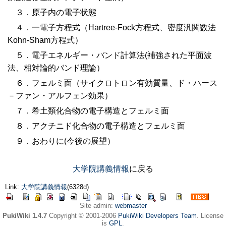
３．原子内の電子状態
４．一電子方程式（Hartree-Fock方程式、密度汎関数法
Kohn-Sham方程式）
５．電子エネルギー・バンド計算法(補強された平面波
法、相対論的バンド理論）
６．フェルミ面（サイクロトロン有効質量、ド・ハース
－ファン・アルフェン効果）
７．希土類化合物の電子構造とフェルミ面
８．アクチニド化合物の電子構造とフェルミ面
９．おわりに(今後の展望）
大学院講義情報
に戻る
Link:
大学院講義情報
(6328d)
Site admin:
webmaster
PukiWiki 1.4.7
Copyright © 2001-2006
PukiWiki Developers Team
. License
is
GPL
.